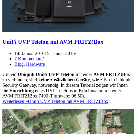
UniFi UVP Telefon mit AVM FRITZ!Box
14. Januar 2016
15. Januar 2016
7 Kommentare
Blog
,
Hardware
Um ein
Ubiquiti UniFi UVP Telefon
mit einer
AVM FRITZ!Box
zu verbinden, sind
keine zusätzlichen Geräte
, wie z.B. ein Ubiquiti
Security Gateway, notwendig. In diesem Tutorial zeigen wir Ihnen
die
Einrichtung
eines UVP Telefons in Kombination mit einer
AVM FRITZ!Box 7490 (Firmware: 06.50).
Weiterlesen »
UniFi UVP Telefon mit AVM FRITZ!Box