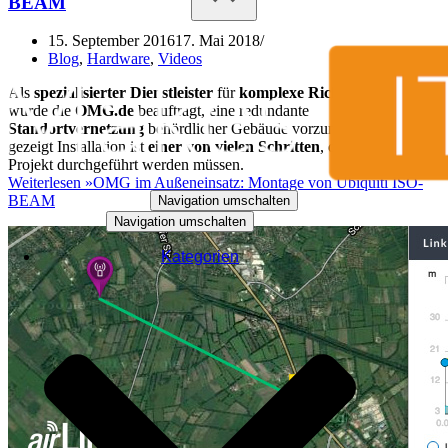
BEAM
15. September 2016
17. Mai 2018
Blog
,
Hardware
,
Videos
Als
spezialisierter Dienstleister
für
komplexe Richtfunk-Projekte
wurde die
OMG.de
beauftragt, eine redundante
Standortvernetzung
behördlicher Gebäude vorzunehmen. Die hier
gezeigt Installation ist
einer von vielen Schritten
, die für dieses
Projekt durchgeführt werden müssen.
Weiterlesen »
OMG im Außeneinsatz: Montage von Ubiquiti ISO-
BEAM
Navigation umschalten
Navigation umschalten
Kategorien