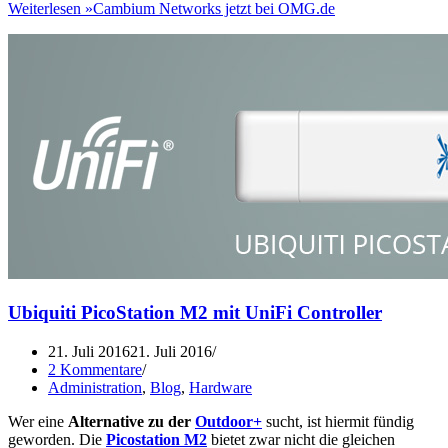
Weiterlesen »
Cambium Networks jetzt bei OMG.de
Ubiquiti PicoStation M2 mit UniFi Controller
21. Juli 2016
21. Juli 2016
2 Kommentare
Administration
,
Blog
,
Hardware
Wer eine
Alternative zu der
Outdoor+
sucht, ist hiermit fündig
geworden. Die
Picostation M2
bietet zwar nicht die gleichen