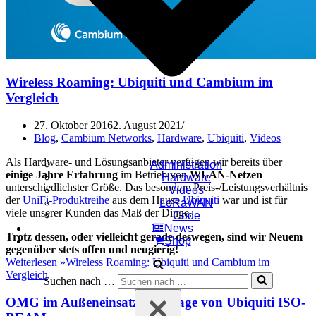
Wireless Roaming: Ubiquiti und Cambium im
Vergleich
27. Oktober 2016
2. August 2021
Blog
,
Cambium Networks
,
Hardware
,
Ubiquiti
,
Videos
Als Hardware- und Lösungsanbieter verfügen wir bereits über
Administration
einige Jahre Erfahrung
im Betrieb von
WLAN-Netzen
Hardware
unterschiedlichster Größe. Das besondere Preis-/Leistungsverhältnis
Videos
der
UniFi-Produktreihe
aus dem Hause
Ubiquiti
war und ist für
LoRaWAN
viele unserer Kunden das Maß der Dinge.
Code
News
Trotz dessen, oder vielleicht gerade deswegen, sind wir Neuem
Shop
gegenüber stets offen und neugierig!
Weiterlesen »
Wireless Roaming: Ubiquiti und Cambium im
Vergleich
Suchen nach …
OMG im Außeneinsatz: Montage von Ubiquiti ISO-