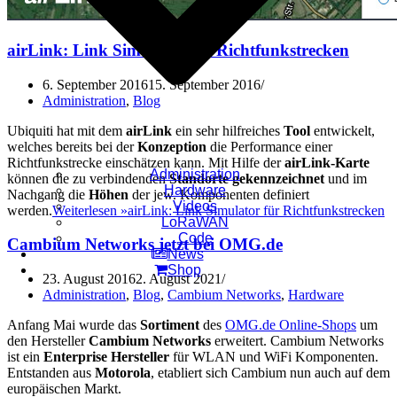
airLink: Link Simulator für Richtfunkstrecken
6. September 2016
15. September 2016
Administration
,
Blog
Ubiquiti hat mit dem
airLink
ein sehr hilfreiches
Tool
entwickelt,
welches bereits bei der
Konzeption
die Performance einer
Richtfunkstrecke einschätzen kann. Mit Hilfe der
airLink-Karte
Administration
können die zu verbindenden
Standorte gekennzeichnet
und im
Hardware
Nachgang die
Höhen
der jew. Komponenten definiert
Videos
werden.
Weiterlesen »
airLink: Link Simulator für Richtfunkstrecken
LoRaWAN
Code
Cambium Networks jetzt bei OMG.de
News
Shop
23. August 2016
2. August 2021
Administration
,
Blog
,
Cambium Networks
,
Hardware
Anfang Mai wurde das
Sortiment
des
OMG.de Online-Shops
um
den Hersteller
Cambium Networks
erweitert. Cambium Networks
ist ein
Enterprise Hersteller
für WLAN und WiFi Komponenten.
Entstanden aus
Motorola
, etabliert sich Cambium nun auch auf dem
europäischen Markt.