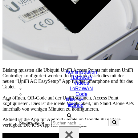
Bislang mussten alle Ubiquiti UniFi Access Points mit einem UniFi
Administration
Controller konfiguriert werden. Jedoch ändert sich dies mit der
Hardware
neuen “UniFi AC EasySetup” App für das Smartphone und für das
Videos
Tablet.
LoRaWAN
Code
App öffnen, QR-Code auf der UniFi scannen, Access Point
News
konfigurieren. Dies ist die ideale Möglichkeit, um Stand-Alone APs
Shop
innerhalb von wenigen Minuten zu konfigurieren.
Aktuell ist die App für Android Geräte im Google Play Store
Suchen nach …
verfügbar. Die iOS-App soll zeitnah folgen.