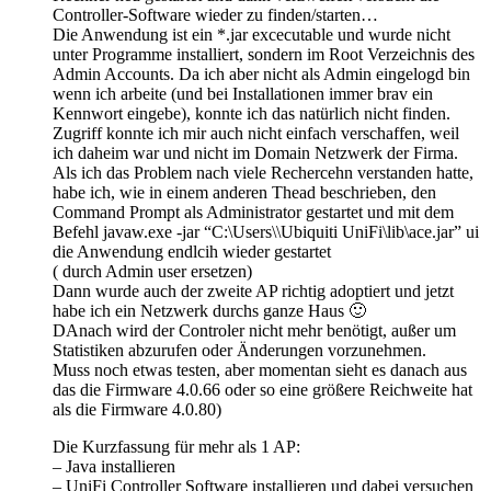
Controller-Software wieder zu finden/starten…
Die Anwendung ist ein *.jar excecutable und wurde nicht
unter Programme installiert, sondern im Root Verzeichnis des
Admin Accounts. Da ich aber nicht als Admin eingelogd bin
wenn ich arbeite (und bei Installationen immer brav ein
Kennwort eingebe), konnte ich das natürlich nicht finden.
Zugriff konnte ich mir auch nicht einfach verschaffen, weil
ich daheim war und nicht im Domain Netzwerk der Firma.
Als ich das Problem nach viele Rechercehn verstanden hatte,
habe ich, wie in einem anderen Thead beschrieben, den
Command Prompt als Administrator gestartet und mit dem
Befehl javaw.exe -jar “C:\Users\\Ubiquiti UniFi\lib\ace.jar” ui
die Anwendung endlcih wieder gestartet
( durch Admin user ersetzen)
Dann wurde auch der zweite AP richtig adoptiert und jetzt
habe ich ein Netzwerk durchs ganze Haus 🙂
DAnach wird der Controler nicht mehr benötigt, außer um
Statistiken abzurufen oder Änderungen vorzunehmen.
Muss noch etwas testen, aber momentan sieht es danach aus
das die Firmware 4.0.66 oder so eine größere Reichweite hat
als die Firmware 4.0.80)
Die Kurzfassung für mehr als 1 AP:
– Java installieren
– UniFi Controller Software installieren und dabei versuchen