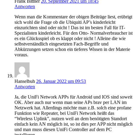
Frank Bittner
20. September 2021 um 18:45
Antworten
Wenn man die Kommentare der obigen Beiträge liest, erübrigt
sich wohl die Frage ob die Ubiquiti AP’s kinderleicht
einzurichten sind oder nicht ! Das ist im besten Fall für IT-
Spezialisten kinderleicht. Für den Otto- Normalverbraucher ist
es ein Glücksspiel ob es klappt oder nicht ! Alleine die wie
selbstverständlich eingesetzten Fach-Begriffe und
Abkürzungen setzen schon ein tieferes Wissen in der Materie
voraus.
Hanselbuh
26. Januar 2022 um 09:53
Antworten
Ja, die UniFi Network APPs für Android und IOS sind soweit
OK. Aber auch nur wenn man seine APs brav per LAN im
Netzwerk hat. Allerdings möchte man z.B. solch eine profane
Funktion wie Repeater, bei UniFi Network heißt das
“Wireless Uplink”, nutzen weil an dem benötigten Standort
einfach kein AN möglich ist, so ist dies per APP nicht möglich
und man muss diesen UniFi Controller auf dem PC
installieren.