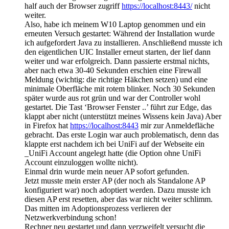
half auch der Browser zugriff
https://localhost:8443/
nicht
weiter.
Also, habe ich meinem W10 Laptop genommen und ein
erneuten Versuch gestartet: Während der Installation wurde
ich aufgefordert Java zu installieren. Anschließend musste ich
den eigentlichen UIC Installer erneut starten, der lief dann
weiter und war erfolgreich. Dann passierte erstmal nichts,
aber nach etwa 30-40 Sekunden erschien eine Firewall
Meldung (wichtig: die richtige Häkchen setzen) und eine
minimale Oberfläche mit rotem blinker. Noch 30 Sekunden
später wurde aus rot grün und war der Controller wohl
gestartet. Die Tast ‘Browser Fenster ..’ führt zur Edge, das
klappt aber nicht (unterstützt meines Wissens kein Java) Aber
in Firefox hat
https://localhost:8443
mir zur Anmeldefläche
gebracht. Das erste Login war auch problematisch, denn das
klappte erst nachdem ich bei UniFi auf der Webseite ein
_UniFi Account angelegt hatte (die Option ohne UniFi
Account einzuloggen wollte nicht).
Einmal drin wurde mein neuer AP sofort gefunden.
Jetzt musste mein erster AP (der noch als Standalone AP
konfiguriert war) noch adoptiert werden. Dazu musste ich
diesen AP erst resetten, aber das war nicht weiter schlimm.
Das mitten im Adoptionsprozess verlieren der
Netzwerkverbindung schon!
Rechner neu gestartet und dann verzweifelt versucht die