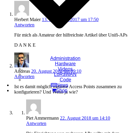
Herbert Maier
13. November 2017 um 17:50
Antworten
Für mich als Amateur der hilfreichste Artikel über Unifi-APs
D A N K E
Administration
Hardware
Videos
Andreas
20. August 2018 um 09:10
LoRaWAN
Antworten
Code
News
Ist es damit möglich mehrere Access Points zusammen zu
Shop
konfigurieren? Und Wenn ja wie?
Piet Ammermann
22. August 2018 um 14:10
Antworten