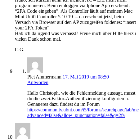
programmieren. Beim einloggen via Iphone App erscheint:
“2FA Code eingeben”. Als Controller läuft auf meinem Mac
Mini Unifi Controller 5.10.19. – da erscheint jetzt, beim
Versuch via Browser auf den AP zuzugreifen foldenes: “insert
your 2FA Token”
Hab ich da irgend was verpasst? Freue mich über Hilfe hierzu
vielen Dank schon mal.
C.G.
Piet Ammermann
17. Mai 2019 um 08:50
Antworten
Hallo Christoph, wie die Fehlermeldung aussagt, musst
du die zwei-Faktor-Authentifizierung konfigurieren.
Genaueres dazu findest du im Forum
https://community.ubnt.com/t5/forums/searchpage/tab/me
advanced=false&allow_punctuation=false&q=2fa