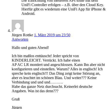
Die Einrichtung von mehreren APs sollte mit dem
UniFi Controller erfolgen – z.B. über den Cloud Key.
Hierfür gibt es wiederum eine UniFi App für iPhone &
Android.
Jürgen Rottke
1. März 2019 um 23:50
Antworten
Hallo und guten Abend!
Ich bin maßlos enttäuscht! Jeder spricht von
KINDERLEICHT. Verrückt. Ich habe einen
AP AC LR montiert und angeschlossen. Kann Ihn aber nicht
konfigurieren und einstellen. Warum? Alles in englisch! Ich
spreche kein englisch!!! Das Ding zeigt keine Störung an,
aber es leuchtet im schönen Blau. Und weiter??? Keine
Verbindung und und und……….
Habe das ganze Netz durchsucht. Keinerlei deutsche
Angaben. Was ist das denn???
Gruß
Jürgen