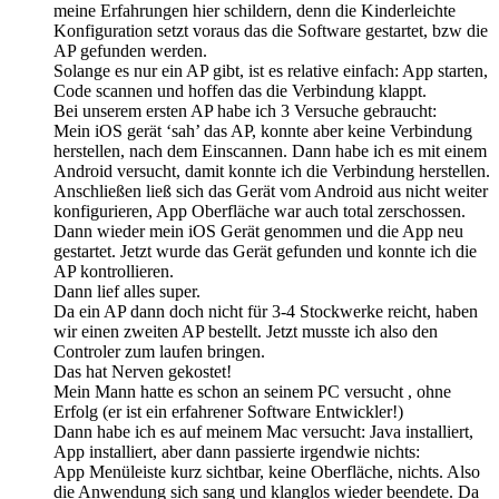
meine Erfahrungen hier schildern, denn die Kinderleichte
Konfiguration setzt voraus das die Software gestartet, bzw die
AP gefunden werden.
Solange es nur ein AP gibt, ist es relative einfach: App starten,
Code scannen und hoffen das die Verbindung klappt.
Bei unserem ersten AP habe ich 3 Versuche gebraucht:
Mein iOS gerät ‘sah’ das AP, konnte aber keine Verbindung
herstellen, nach dem Einscannen. Dann habe ich es mit einem
Android versucht, damit konnte ich die Verbindung herstellen.
Anschließen ließ sich das Gerät vom Android aus nicht weiter
konfigurieren, App Oberfläche war auch total zerschossen.
Dann wieder mein iOS Gerät genommen und die App neu
gestartet. Jetzt wurde das Gerät gefunden und konnte ich die
AP kontrollieren.
Dann lief alles super.
Da ein AP dann doch nicht für 3-4 Stockwerke reicht, haben
wir einen zweiten AP bestellt. Jetzt musste ich also den
Controler zum laufen bringen.
Das hat Nerven gekostet!
Mein Mann hatte es schon an seinem PC versucht , ohne
Erfolg (er ist ein erfahrener Software Entwickler!)
Dann habe ich es auf meinem Mac versucht: Java installiert,
App installiert, aber dann passierte irgendwie nichts:
App Menüleiste kurz sichtbar, keine Oberfläche, nichts. Also
die Anwendung sich sang und klanglos wieder beendete. Da