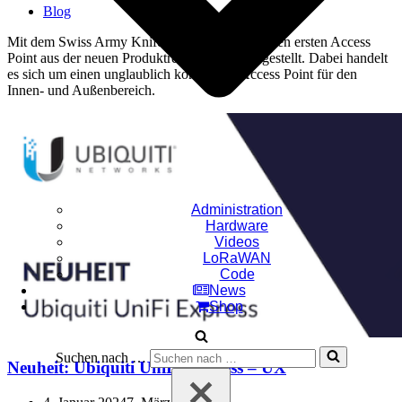
Blog
Mit dem Swiss Army Knife Ultra hat Ubiquiti den ersten Access
Point aus der neuen Produktreihe „Ultra“ vorgestellt. Dabei handelt
es sich um einen unglaublich kompakten Access Point für den
Innen- und Außenbereich.
Administration
Hardware
Videos
LoRaWAN
Code
News
Shop
Suchen nach …
Neuheit: Ubiquiti UniFi Express – UX