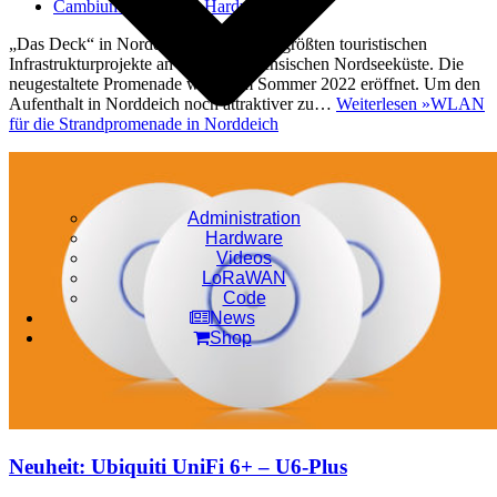
Cambium Networks
,
Hardware
„Das Deck“ in Norddeich ist eines der größten touristischen
Infrastrukturprojekte an der niedersächsischen Nordseeküste. Die
neugestaltete Promenade wurde im Sommer 2022 eröffnet. Um den
Aufenthalt in Norddeich noch attraktiver zu…
Weiterlesen »
WLAN
für die Strandpromenade in Norddeich
Administration
Hardware
Videos
LoRaWAN
Code
News
Shop
Neuheit: Ubiquiti UniFi 6+ – U6-Plus