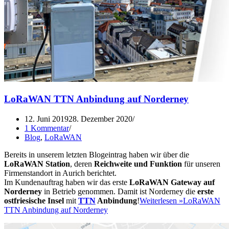
LoRaWAN TTN Anbindung auf Norderney
12. Juni 2019
28. Dezember 2020
1 Kommentar
Blog
,
LoRaWAN
Bereits in unserem letzten Blogeintrag haben wir über die
LoRaWAN Station
, deren
Reichweite und Funktion
für unseren
Firmenstandort in Aurich berichtet.
Im Kundenauftrag haben wir das erste
LoRaWAN Gateway auf
Norderney
in Betrieb genommen. Damit ist Norderney die
erste
ostfriesische Insel
mit
TTN
Anbindung
!
Weiterlesen »
LoRaWAN
TTN Anbindung auf Norderney