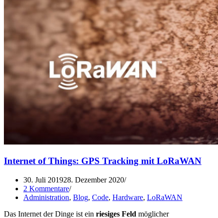
Internet of Things: GPS Tracking mit LoRaWAN
30. Juli 2019
28. Dezember 2020
2 Kommentare
Administration
,
Blog
,
Code
,
Hardware
,
LoRaWAN
Das Internet der Dinge ist ein
riesiges Feld
möglicher