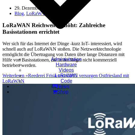
29. Dezember 2020
2. August 2021
Blog
,
LoRaWAN
LoRaWAN Reichweite erhöht: Zahlreiche
Basisstationen errichtet
Wer sich für das Internet der Dinge -kurz IoT- interessiert, wird
schnell auch auf LoRaWAN stoßen. Die Netzwerktechnologie
ermöglicht die Übertragung von Daten über lange Distanzen mit
Administration
Hilfe von Basisstationen, die in der Regel nicht kommerziell
Hardware
betrieben werden.
Videos
Weiterlesen »
Reederei Frisia und OMG versorgen Ostfriesland mit
LoRaWAN
LoRaWAN
Code
News
Shop