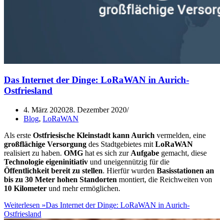
Das Internet der Dinge: LoRaWAN in Aurich-
Ostfriesland
4. März 2020
28. Dezember 2020
Blog
,
LoRaWAN
Als erste
Ostfriesische Kleinstadt kann Aurich
vermelden, eine
großflächige Versorgung
des Stadtgebietes mit
LoRaWAN
realisiert zu haben.
OMG
hat es sich zur
Aufgabe
gemacht, diese
Technologie eigeninitiativ
und uneigennützig für die
Öffentlichkeit bereit zu stellen
. Hierfür wurden
Basisstationen
an
bis zu 30 Meter hohen Standorten
montiert, die Reichweiten von
10 Kilometer
und mehr ermöglichen.
Weiterlesen »
Das Internet der Dinge: LoRaWAN in Aurich-
Ostfriesland