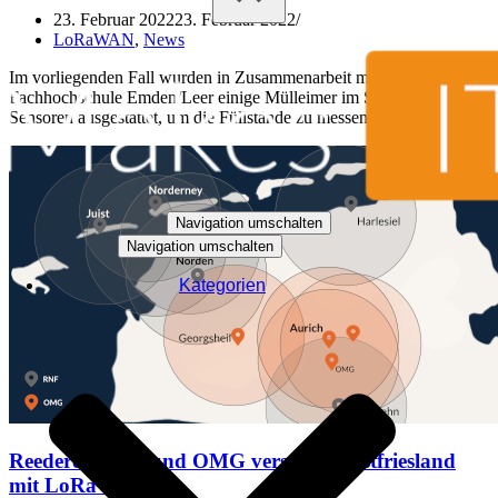
23. Februar 2022
23. Februar 2022
LoRaWAN
,
News
Im vorliegenden Fall wurden in Zusammenarbeit mit der
Fachhochschule Emden/Leer einige Mülleimer im Stadtgebiet mit
Sensoren ausgestattet, um die Füllstände zu messen.
Navigation umschalten
Navigation umschalten
Kategorien
Reederei Frisia und OMG versorgen Ostfriesland
mit LoRaWAN