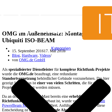
Zum Inhalt springen
OMG im Außeneinsatz: Montage von
Ubiquiti ISO-BEAM
Kategorien
15. September 2016
17. Mai 2018
Blog
,
Hardware
,
Videos
von
OMG.de GmbH
Als
spezialisierter Dienstleister
für
komplexe Richtfunk-Projekte
wurde die
OMG.de
beauftragt, eine redundante
Standortvernetzung
behördlicher Gebäude vorzunehmen. Die hier
gezeigt Installation ist
einer von vielen Schritten
, die für dieses
Projekt durchgeführt werden müssen.
Da an dem vorhandenen Mast bereits eine
erhebliche Anzahl an
Richtfunkkomponenten
verbaut ist, wurde von uns die
Ubiquiti
PowerBeam M5 AC ISO
installiert. Anführender Grund für diese
Entscheidung ist die
hervorragende Abschirmung
der