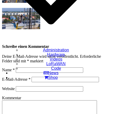
Schreibe einen Kommentar
Administration
Hardware
Deine E-Mail-Adresse wird nicht veröffentlicht.
Erforderliche
Videos
Felder sind mit
*
markiert
LoRaWAN
Code
Name
*
News
Shop
E-Mail-Adresse
*
Website
Kommentar