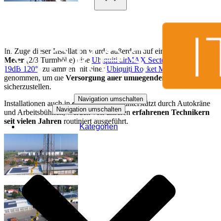
Im Zuge dieser Installation wurde außerdem auf einer
Höhe von 30
Meter
(2/3 Turmhöhe) eine
Ubiquiti airMAX Sectorantenne (5GHz
19dB 120°)
zusammen mit einer
Ubiquiti Rocket M5
in Betrieb
genommen, um die
Versorgung aller umliegenden Gebäude
sicherzustellen.
Navigation umschalten
Installationen auch in
großen Höhen
, unterstützt durch Autokräne
Navigation umschalten
und Arbeitsbühnen, werden von unseren
erfahrenen Technikern
seit vielen Jahren
routiniert ausgeführt.
Kategorien