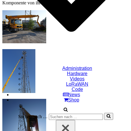
Komponente von ihrem Umfeld.
Administration
Hardware
Videos
LoRaWAN
Code
News
Shop
Suchen nach …