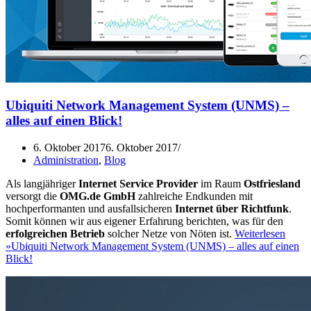
Ubiquiti Network Management System (UNMS) –
alles auf einen Blick!
6. Oktober 2017
6. Oktober 2017
Administration
,
Blog
Als langjähriger
Internet Service Provider
im Raum
Ostfriesland
versorgt die
OMG.de GmbH
zahlreiche Endkunden mit
hochperformanten und ausfallsicheren
Internet über Richtfunk
.
Somit können wir aus eigener Erfahrung berichten, was für den
erfolgreichen Betrieb
solcher Netze von Nöten ist.
Weiterlesen
»
Ubiquiti Network Management System (UNMS) – alles auf einen
Blick!