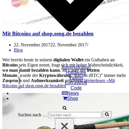
Mit Bitcoins auf shop.omg.de bezahlen
22. November 2017
22. November 2017
Blog
Wer bereits heute in seinem
digitalen Wallet
ein Guthaben an
Bitcoins
sein Eigen nennt, fragt sich mit hoher Wahrscheinlichkeit,
Administration
wo man damit bezahlen kann
. Im Laufe der
letzten
Hardware
Monate
, wurde der
Kryptowährung
“Bitcoin (BTC)” immer mehr
Videos
Zuspruch
und
Aufmerksamkeit
geschenkt.
Weiterlesen »
Mit
LoRaWAN
Bitcoins auf shop.omg.de bezahlen
Code
News
Shop
Suchen nach …