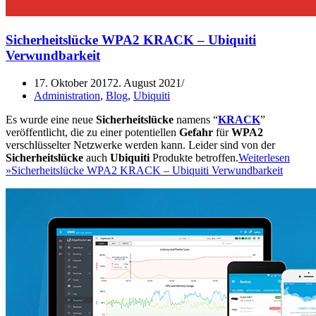
Sicherheitslücke WPA2 KRACK – Ubiquiti
Verwundbarkeit
17. Oktober 2017
2. August 2021
Administration
,
Blog
,
Ubiquiti
Es wurde eine neue
Sicherheitslücke
namens “
KRACK
”
veröffentlicht, die zu einer potentiellen
Gefahr
für
WPA2
verschlüsselter Netzwerke werden kann. Leider sind von der
Sicherheitslücke
auch
Ubiquiti
Produkte betroffen.
Weiterlesen
»
Sicherheitslücke WPA2 KRACK – Ubiquiti Verwundbarkeit