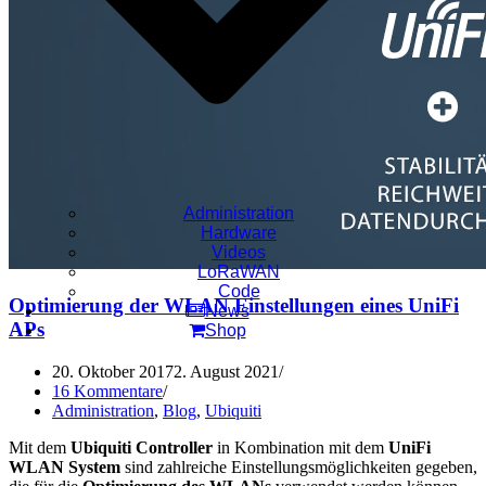
Administration
Hardware
Videos
LoRaWAN
Code
Optimierung der WLAN Einstellungen eines UniFi
News
APs
Shop
20. Oktober 2017
2. August 2021
16 Kommentare
Administration
,
Blog
,
Ubiquiti
Mit dem
Ubiquiti Controller
in Kombination mit dem
UniFi
WLAN System
sind zahlreiche Einstellungsmöglichkeiten gegeben,