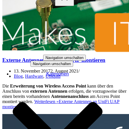
Navigation umschalten
Externe Antennen an UniFi UAP montieren
Navigation umschalten
13. November 2017
2. August 2021
Kategorien
Blog
,
Hardware
,
Ubiquiti
Die
Erweiterung von Wireless Access Point
kann über den
Anschluss von
externen Antennen
erfolgen, die vorzugsweise über
einen bereits vorhandenen
Antennenanschluss
am Access Point
montiert werden.
Weiterlesen »
Externe Antennen an UniFi UAP
montieren