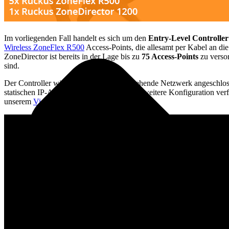
Im vorliegenden Fall handelt es sich um den
Entry-Level Controller
Wireless ZoneFlex R500
Access-Points, die allesamt per Kabel an die
ZoneDirector ist bereits in der Lage bis zu
75 Access-Points
zu versor
sind.
Der Controller wird zunächst an das bestehende Netzwerk angeschloss
statischen IP-Adresse um das Gerät für die weitere Konfiguration ve
unserem
Video auf YouTube
beschrieben.