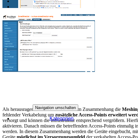
Navigation umschalten
Als herausragendes Feature ist in diesem Zusammenhang die
Meshing
fehlender Verkabelung um
zusätzliche Access-Points erweitert wer
Kategorien
versorgt und können die Infrastruktur entsprechend vergrößern. Hierfür
aktivieren. Danach müssen die betreffenden Access-Points einmalig in
werden. In diesem Zusammenhang werden die Geräte eingebucht, mit a
Geräte
möglichst im Versorgungsumfeld
der verkabelten Access-Poi