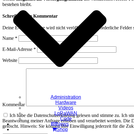
bestehen bleibt.
Schreibe einen Kommentar
Deine E-Mail-Adresse wird nicht veröffentlicht.
Erforderliche Felder 
Name
*
E-Mail-Adresse
*
Website
Administration
Hardware
Kommentar
Videos
LoRaWAN
Ich habe die Datenschutzerklärung gelesen und stimme zu. Ich s
Code
Beantwortung meiner Anfrage erhoben und verarbeitet werden. Die D
News
gelöscht. Hinweis: Sie können Ihre Einwilligung jederzeit für die Z
Shop