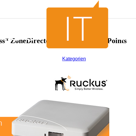
s“ ZoneDirector mit R500 Access Points
Kategorien