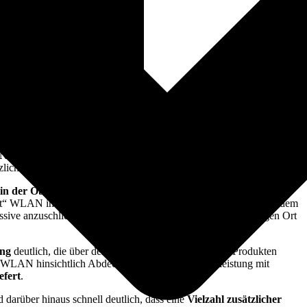
lche per
POE
versorgt werden. Nach dem Auspacken können diese
t es ideal die Geräte mittels eines
POE-fähigen Switches
Netzteil
mit Strom versorgt werden. Die hierfür notwendigen
zlich bezogen werden.
in der Oberfläche des Zone-Directors als Ruckus Wireless APs
ult“ WLAN integriert. Damit später eine eindeutige Zuordnung zu dem
zessive anzuschließen und in den Einstellungen mit dem jeweiligen Ort
ung
deutlich, die über dem Standard von Wettbewerbs-Produkten
s WLAN hinsichtlich Abdeckung und Übertragungsleistung mit
efert
.
 darüber hinaus schnell deutlich, dass eine
Vielzahl zusätzlicher