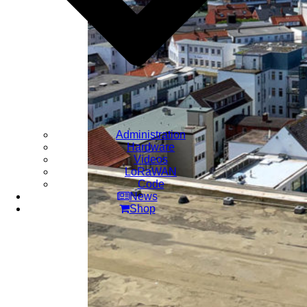
Administration
Hardware
Videos
LoRaWAN
Code
News
Shop