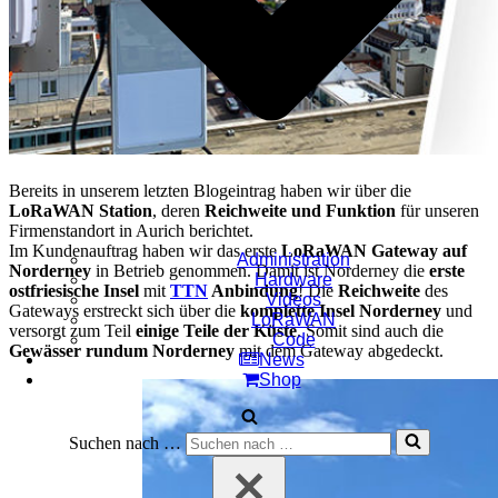
Bereits in unserem letzten Blogeintrag haben wir über die
LoRaWAN Station
, deren
Reichweite und Funktion
für unseren
Firmenstandort in Aurich berichtet.
Im Kundenauftrag haben wir das erste
LoRaWAN Gateway auf
Administration
Norderney
in Betrieb genommen. Damit ist Norderney die
erste
Hardware
ostfriesische Insel
mit
TTN
Anbindung
!
Die
Reichweite
des
Videos
Gateways erstreckt sich über die
komplette Insel Norderney
und
LoRaWAN
versorgt zum Teil
einige Teile der Küste
. Somit sind auch die
Code
Gewässer rundum Norderney
mit dem Gateway abgedeckt.
News
Shop
Suchen nach …