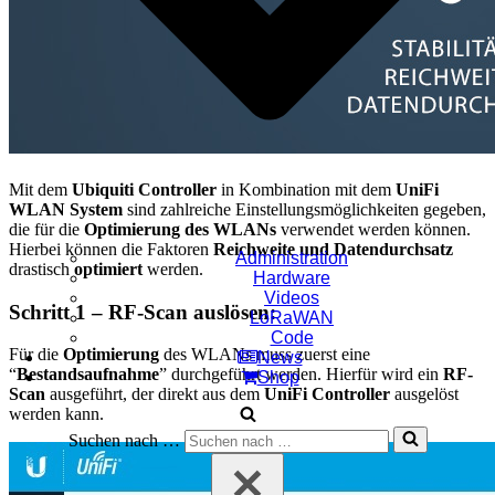
Mit dem
Ubiquiti Controller
in Kombination mit dem
UniFi
WLAN System
sind zahlreiche Einstellungsmöglichkeiten gegeben,
die für die
Optimierung des WLANs
verwendet werden können.
Hierbei können die Faktoren
Reichweite und Datendurchsatz
Administration
drastisch
optimiert
werden.
Hardware
Videos
Schritt 1 – RF-Scan auslösen:
LoRaWAN
Code
Für die
Optimierung
des WLANs muss zuerst eine
News
“
Bestandsaufnahme
” durchgeführt werden. Hierfür wird ein
RF-
Shop
Scan
ausgeführt, der direkt aus dem
UniFi Controller
ausgelöst
werden kann.
Suchen nach …