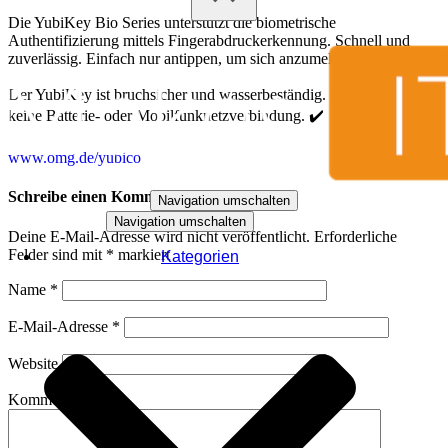
Die YubiKey Bio Series unterstützt die biometrische
Authentifizierung mittels Fingerabdruckerkennung. Schnell und
zuverlässig. Einfach nur antippen, um sich anzumelden. 👨🏼‍💻
Der YubiKey ist bruchsicher und wasserbeständig. Es erfordert
keine Batterie- oder Mobilfunknetzverbindung. ✔️
www.omg.de/yubico
Schreibe einen Kommentar
Navigation umschalten
Navigation umschalten
Deine E-Mail-Adresse wird nicht veröffentlicht.
Erforderliche
Felder sind mit
*
markiert
Kategorien
Name
*
E-Mail-Adresse
*
Website
Kommentar