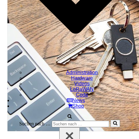
Administration
Hardware
Videos
LoRaWAN
Code
News
Shop
Suchen nach …