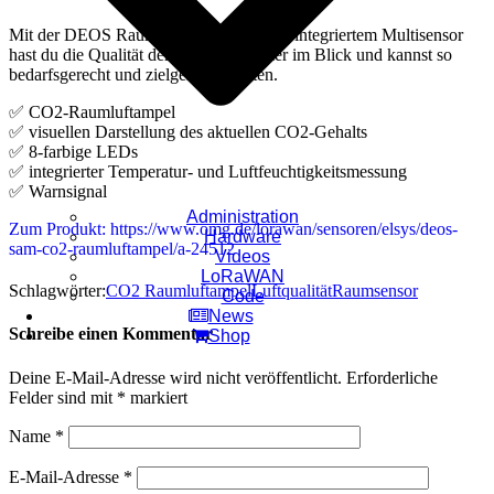
Mit der DEOS Raumluftampel inklusive integriertem Multisensor
hast du die Qualität der Raumluft immer im Blick und kannst so
bedarfsgerecht und zielgerichtet lüften.
✅ CO2-Raumluftampel
✅ visuellen Darstellung des aktuellen CO2-Gehalts
✅ 8-farbige LEDs
✅ integrierter Temperatur- und Luftfeuchtigkeitsmessung
✅ Warnsignal
Administration
Zum Produkt: https://www.omg.de/lorawan/sensoren/elsys/deos-
Hardware
sam-co2-raumluftampel/a-24512
Videos
LoRaWAN
Schlagwörter:
CO2 Raumluftampel
Luftqualität
Raumsensor
Code
News
Schreibe einen Kommentar
Shop
Deine E-Mail-Adresse wird nicht veröffentlicht.
Erforderliche
Felder sind mit
*
markiert
Name
*
E-Mail-Adresse
*