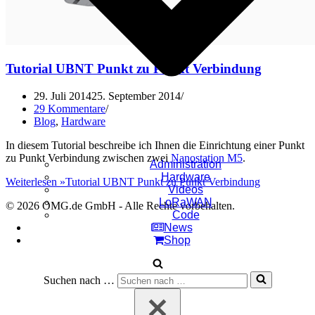
Tutorial UBNT Punkt zu Punkt Verbindung
29. Juli 2014
25. September 2014
29 Kommentare
Blog
,
Hardware
In diesem Tutorial beschreibe ich Ihnen die Einrichtung einer Punkt
zu Punkt Verbindung zwischen zwei
Nanostation M5
.
Administration
Hardware
Weiterlesen »
Tutorial UBNT Punkt zu Punkt Verbindung
Videos
LoRaWAN
© 2026 OMG.de GmbH - Alle Rechte vorbehalten.
Code
News
Shop
Suchen nach …