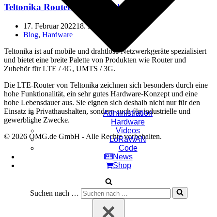
Teltonika Router im Vergleich
17. Februar 2022
18. Februar 2022
Blog
,
Hardware
Teltonika ist auf mobile und drahtlose Netzwerkgeräte spezialisiert
und bietet eine breite Palette von Produkten wie Router und
Zubehör für LTE / 4G, UMTS / 3G.
Die LTE-Router von Teltonika zeichnen sich besonders durch eine
hohe Funktionalität, ein sehr gutes Hardware-Konzept und eine
hohe Lebensdauer aus. Sie eignen sich deshalb nicht nur für den
Einsatz in Privathaushalten, sondern auch für industrielle und
Administration
gewerbliche Zwecke.
Hardware
Videos
© 2026 OMG.de GmbH - Alle Rechte vorbehalten.
LoRaWAN
Code
News
Shop
Suchen nach …