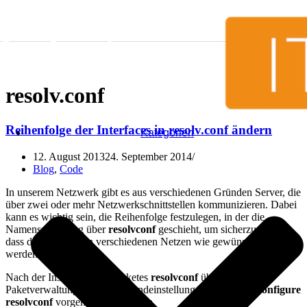
Zum Inhalt springen
resolv.conf
Reihenfolge der Interfaces in resolv.conf ändern
Kategorien
12. August 2013
24. September 2014
Blog
,
Code
In unserem Netzwerk gibt es aus verschiedenen Gründen Server, die
über zwei oder mehr Netzwerkschnittstellen kommunizieren. Dabei
kann es wichtig sein, die Reihenfolge festzulegen, in der die
Namensauflösung über
resolvconf
geschieht, um sicherzustellen,
dass die Adressen in verschiedenen Netzen wie gewünscht aufgelöst
werden.
Nach der Installation des Paketes
resolvconf
über die
Paketverwaltung kann die Grundeinstellung über
dpkg-reconfigure
resolvconf
vorgenommen werden.