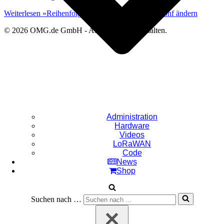
Weiterlesen »
Reihenfolge der Interfaces in resolv.conf ändern
© 2026 OMG.de GmbH - Alle Rechte vorbehalten.
Administration
Hardware
Videos
LoRaWAN
Code
News
Shop
Suchen nach …