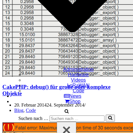
Administration
Hardware
Videos
LoRaWAN
CakePHP: debug() für große oder komplexe
Code
Objekte
News
Shop
20. Februar 2014
24. September 2014
Blog
,
Code
Suchen nach …