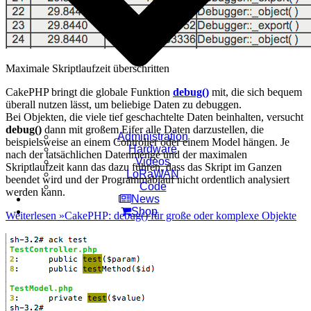
Maximale Skriptlaufzeit überschritten
CakePHP bringt die globale Funktion
debug()
mit, die sich bequem
überall nutzen lässt, um beliebige Daten zu debuggen.
Bei Objekten, die viele tief geschachtelte Daten beinhalten, versucht
debug()
dann mit großem Eifer alle Daten darzustellen, die
Administration
beispielsweise an einem Controller oder einem Model hängen. Je
Hardware
nach der tatsächlichen Datenmenge und der maximalen
Videos
Skriptlaufzeit kann das dazu führen, dass das Skript im Ganzen
LoRaWAN
beendet wird und der Programmablauf nicht ordentlich analysiert
Code
werden kann.
News
Shop
Weiterlesen »
CakePHP: debug() für große oder komplexe Objekte