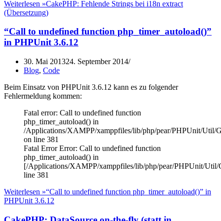
Weiterlesen »
CakePHP: Fehlende Strings bei i18n extract
(Übersetzung)
“Call to undefined function php_timer_autoload()”
in PHPUnit 3.6.12
30. Mai 2013
24. September 2014
Blog
,
Code
Beim Einsatz von PHPUnit 3.6.12 kann es zu folgender
Fehlermeldung kommen:
Fatal error: Call to undefined function
php_timer_autoload() in
/Applications/XAMPP/xamppfiles/lib/php/pear/PHPUnit/Util/G
on line 381
Fatal Error Error: Call to undefined function
php_timer_autoload() in
[/Applications/XAMPP/xamppfiles/lib/php/pear/PHPUnit/Util/G
line 381
Weiterlesen »
“Call to undefined function php_timer_autoload()” in
PHPUnit 3.6.12
CakePHP: DataSource on-the-fly (statt in