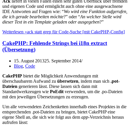
Ack
liefert in vielen Fällen einen sehr guten Überblick über fremden
und eigenen Code und ermöglicht auch ohne eine ausgewachsene
IDE Antworten auf Fragen wie: “
Wo wird eine Funktion aufgerufen,
die ich gerade bearbeiten möchte
?” oder “
An welcher Stelle wird
dieser Text in ein Template geladen oder ausgegeben
?”
Weiterlesen »
ack statt grep für Code-Suche [mit CakePHP-Config]
CakePHP: Fehlende Strings bei i18n extract
(Übersetzung)
15. August 2013
25. September 2014
Blog
,
Code
CakePHP
bietet die Möglichkeit Anwendungen mit
überschaubarem Aufwand zu
übersetzen
, indem man sich
.pot-
Dateien
generieren lässt. Diese lassen sich dann mit
Standardwerkzeugen wie
PoEdit
verwenden, um die .po-Dateien
mit den jeweiligen Übersetzungen zu erzeugen.
Um alle verwendeten Zeichenketten innerhalb eines Projektes in die
entsprechenden .pot-Dateien zu bringen, bietet CakePHP eine
eigene Shell an, die sich wie folgt aus dem
app
-Verzeichnis heraus
aufrufen lässt: