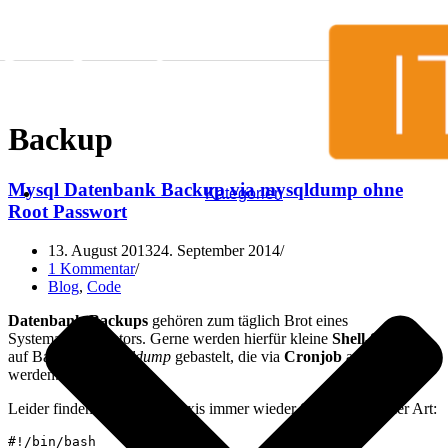
Zum Inhalt springen
Backup
Mysql Datenbank Backup via mysqldump ohne
Kategorien
Root Passwort
13. August 2013
24. September 2014
1 Kommentar
Blog
,
Code
Datenbank-Backups
gehören zum täglich Brot eines
Systemadministrators. Gerne werden hierfür kleine
Shell-Skripte
auf Basis von
mysqldump
gebastelt, die via
Cronjob
angestoßen
werden.
Leider finden sich in der Praxis immer wieder Skripte folgender Art:
#!/bin/bash
