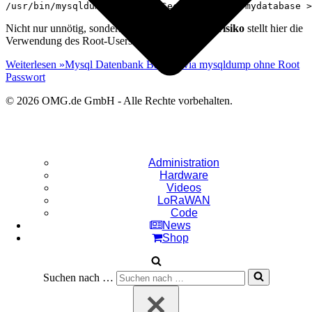
/usr/bin/mysqldump -uroot -pSecretPassword mydatabase >
Nicht nur unnötig, sondern auch ein
Sicherheitsrisiko
stellt hier die
Verwendung des Root-Users dar.
Weiterlesen »
Mysql Datenbank Backup via mysqldump ohne Root
Passwort
© 2026 OMG.de GmbH - Alle Rechte vorbehalten.
Administration
Hardware
Videos
LoRaWAN
Code
News
Shop
Suchen nach …