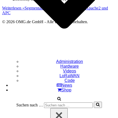
Weiterlesen »
Segmentation Fault in libpthread mit Apache2 und
APC
© 2026 OMG.de GmbH - Alle Rechte vorbehalten.
Administration
Hardware
Videos
LoRaWAN
Code
News
Shop
Suchen nach …