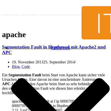
Zum Inhalt springen
apache
Segmentation Fault in libpthread mit Apache2 und
Kategorien
APC
19. November 2013
25. September 2014
Blog
,
Code
Ein
Segmentation Fault
beim Start von Apache kann sicher viele
Ursachen haben. Eine davon ist eine unscheinbare Änderung im
APC
-Modul, die den Apache beim Start so sehr behindert, dass er
den einen Segmentation Fault wie diesen hier erleidet und nicht
hochfährt:
apache2[2938]: segfault at f ip 00007ff081777854 sp
00007fff1f579a70 error 6 in libpthread-
2.11.3.so[7ff08176f000+17000]