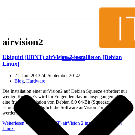
Zum Inhalt springen
airvision2
Ubiquiti (UBNT) airVision 2 installieren [Debian
Kategorien
Linux]
21. Juni 2013
24. September 2014
Blog
,
Hardware
Die Installation einer airVision2 auf Debian Squeeze erfordert nur
wenige Kniffe. Es wird im Folgenden davon ausgegangen, dass
eine frische Installation von Debian 6.0 64-Bit (Squeeze) vorhanden
ist und zusätzlich lediglich die Software airVision 2 installiert
werden soll.
Weiterlesen »
Ubiquiti (UBNT) airVision 2 installieren [Debian
Linux]