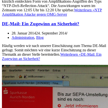
kürzlich entdeckten Form von Amplifikations-Angriffen des Typs
“NTP-DoS-Reflection-Attack“. Die Auswirkungen waren im
Zeitraum von 12:05 Uhr bis 12:20 Uhr spürbar.
Weiterlesen »
NTP
Amplifikation Attacke gegen OMG-Server
DE-Mail: Ein Zugewinn an Sicherheit?
28. Januar 2014
24. September 2014
Administration
,
Blog
Häufig werden wir nach unserer Einschätzung zum Thema DE-Mail
gefragt. Somit möchten wir eine kurze Einschätzung zu dieser
Thematik an dieser Stelle bereitstellen.
Weiterlesen »
DE-Mail: Ein
Zugewinn an Sicherheit?