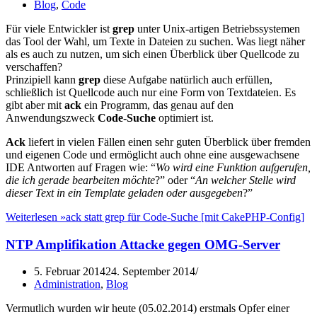
Blog
,
Code
Für viele Entwickler ist
grep
unter Unix-artigen Betriebssystemen
das Tool der Wahl, um Texte in Dateien zu suchen. Was liegt näher
als es auch zu nutzen, um sich einen Überblick über Quellcode zu
verschaffen?
Prinzipiell kann
grep
diese Aufgabe natürlich auch erfüllen,
schließlich ist Quellcode auch nur eine Form von Textdateien. Es
gibt aber mit
ack
ein Programm, das genau auf den
Anwendungszweck
Code-Suche
optimiert ist.
Ack
liefert in vielen Fällen einen sehr guten Überblick über fremden
und eigenen Code und ermöglicht auch ohne eine ausgewachsene
IDE Antworten auf Fragen wie: “
Wo wird eine Funktion aufgerufen,
die ich gerade bearbeiten möchte
?” oder “
An welcher Stelle wird
dieser Text in ein Template geladen oder ausgegeben
?”
Weiterlesen »
ack statt grep für Code-Suche [mit CakePHP-Config]
NTP Amplifikation Attacke gegen OMG-Server
5. Februar 2014
24. September 2014
Administration
,
Blog
Vermutlich wurden wir heute (05.02.2014) erstmals Opfer einer