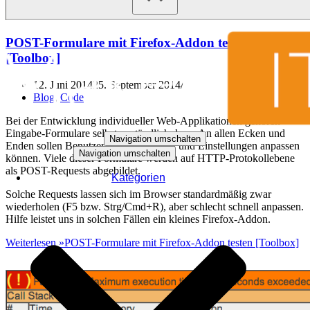
POST-Formulare mit Firefox-Addon testen
[Toolbox]
12. Juni 2014
25. September 2014
Blog
,
Code
Bei der Entwicklung individueller Web-Applikationen gehören
Eingabe-Formulare selbstverständlich dazu. An allen Ecken und
Navigation umschalten
Enden sollen Benutzer Daten eingeben und Einstellungen anpassen
Navigation umschalten
können. Viele dieser Formulare werden auf HTTP-Protokollebene
als POST-Requests abgebildet.
Kategorien
Solche Requests lassen sich im Browser standardmäßig zwar
wiederholen (F5 bzw. Strg/Cmd+R), aber schlecht schnell anpassen.
Hilfe leistet uns in solchen Fällen ein kleines Firefox-Addon.
Weiterlesen »
POST-Formulare mit Firefox-Addon testen [Toolbox]