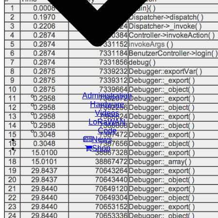
Administration
Hardware
Videos
LoRaWAN
Code
News
Shop