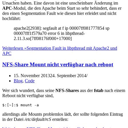
Ursachen haben. Eine davon ist eine unscheinbare Änderung im
APC
-Modul, die den Apache beim Start so sehr behindert, dass er
den einen Segmentation Fault wie diesen hier erleidet und nicht
hochfährt:
apache2[2938]: segfault at f ip 00007ff081777854 sp
00007fff1f579a70 error 6 in libpthread-
2.11.3.so[7ff08176f000+17000]
Weiterlesen »
Segmentation Fault in libpthread mit Apache2 und
APC
NFS-Share Mount nicht verfügbar nach reboot
15. November 2013
24. September 2014
Blog
,
Code
Wer sich wundert, dass seine
NFS-Shares
aus der
fstab
nach einem
Reboot nicht verfügbar sind,
$:[~]:$ mount -a
allerdings alle Mounts problemlos lädt, der sollte folgenden Eintrag
in der Datei
/etc/default/rcS
erstellen: