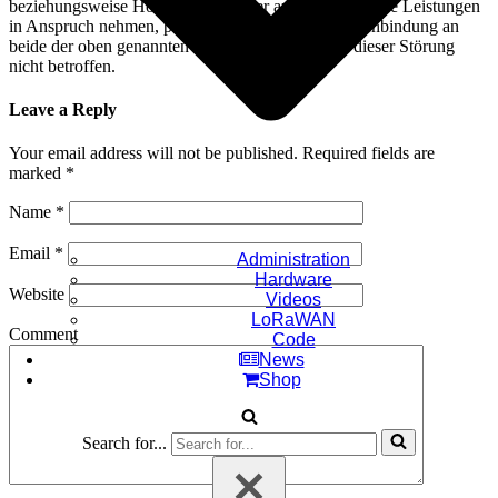
beziehungsweise Hosting, VPN oder andere technische Leistungen
in Anspruch nehmen, profitieren von der direkten Anbindung an
beide der oben genannten Provider und sind von dieser Störung
nicht betroffen.
Leave a Reply
Your email address will not be published.
Required fields are
marked
*
Name
*
Email
*
Administration
Hardware
Website
Videos
LoRaWAN
Comment
Code
News
Shop
Search for...