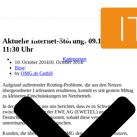
Skip to content
Aktuelle Internet-Störung: 09.10.2014 –
11:30 Uhr
Kategorien
10. October 2014
10. October 2014
Blog
by
OMG.de GmbH
Aufgrund auftretender Routing-Probleme, die aus den Netzen
übergeordneter Lieferanten resultieren, kommt es seit gestern Mittag
zu kleineren Einschränkungen im Netzbetrieb.
In der Praxis wurde uns uns berichtet, dass es zu Schwierigkeiten
zwischen Teilnehmern der EWE AG (EWETEL) und der
Deutschen Telekom AG kommt, sobald diese versuchen
untereinander Daten auszutauschen.
Kunden, die über das Netz der OMG den Internetzugang nutzen,