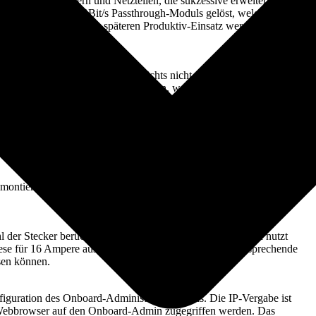
uration von Lüftern und Netzteilen, die sukzessive erweitert werden
e mittels eines 1 GBit/s Passthrough-Moduls gelöst, welches quasi
n Switch bereitstellt. Im späteren Produktiv-Einsatz werden ein 10
 eingesetzt werden.
 welches aufgrund des hohen Gewichts nicht von einer Einzelperson
 in das Obergeschoss gebracht werden, was eine Zerlegung
plane nach dem Lösen weniger Schrauben herausziehen. Außerdem
 problemlos von zwei Personen bewegt werden.
n leicht. Zuvor sollten die für die Arretierung des Enclosures
 Schrauben des Enclosures vermessen und im Rack montiert werden.
r montiert werden. Auch die Lüfter, Onboard-Administrator-Module
hl der Stecker berücksichtigt werden muss. Hewlett Packard nutzt
se für 16 Ampere ausgelegt sein müssen. Auch eine entsprechende
sen können.
nfiguration des Onboard-Administrator Moduls. Die IP-Vergabe ist
n Webbrowser auf den Onboard-Admin zugegriffen werden. Das