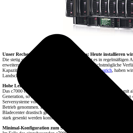
Unser Rechenzentrum bekommt Zuwachs: Heute installieren wir 
Die stetig steigende Zahl
virtueller Server
macht es in regelmäßigen A
erweitern. Energieeffizienz, Verwaltbarkeit und höchstmögliche Verf
Kapazitäten. Im Falle des
OMG-Rechenzentrum in Aurich
, haben wir
Landschaft entschieden
Hohe Leistung bei optimaler Effizienz
Das c7000 erlaubt eine hohe Leistungsdichte und ist kompatibel mit 
Generation, so dass sowohl bestehende, als auch neue Komponenten
Serversysteme vor dem Hintergrund optimaler Energieeffizienz wurden
Betrieb genommen. Die Stromersparnis ist immens, da sowohl die Lei
Bladecenter drastisch gesunken ist. Netter Nebeneffekt: Die Lautstärk
stark gesenkt werden konnten!
Minimal-Konfiguration zum Start