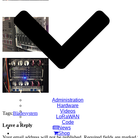
Administration
Hardware
Videos
Tags:
Bladesystem
LoRaWAN
Code
Leave a Reply
News
Shop
Your email address will not be published.
Required fields are marked