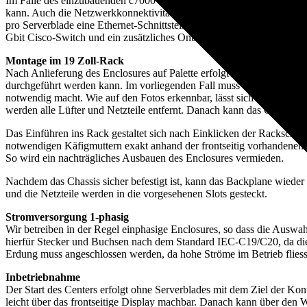
Im Falle des einzubauenden c7000 starten wir mit einer Minimalkonfig
kann. Auch die Netzwerkkonnektivität wird auf einfache Art und Weis
pro Serverblade eine Ethernet-Schnittstelle für den Anschluss an eine
Gbit Cisco-Switch und ein zusätzliches Onboard-Adminstrator-Modul
Montage im 19 Zoll-Rack
Nach Anlieferung des Enclosures auf Palette erfolgt das Auspacken,
durchgeführt werden kann. Im vorliegenden Fall muss das Enclosure
notwendig macht. Wie auf den Fotos erkennbar, lässt sich das Back
werden alle Lüfter und Netzteile entfernt. Danach kann das Chassis
Das Einführen ins Rack gestaltet sich nach Einklicken der Rackschiene
notwendigen Käfigmuttern exakt anhand der frontseitig vorhandenen
So wird ein nachträgliches Ausbauen des Enclosures vermieden.
Nachdem das Chassis sicher befestigt ist, kann das Backplane wiede
und die Netzteile werden in die vorgesehenen Slots gesteckt.
Stromversorgung 1-phasig
Wir betreiben in der Regel einphasige Enclosures, so dass die Auswa
hierfür Stecker und Buchsen nach dem Standard IEC-C19/C20, da die
Erdung muss angeschlossen werden, da hohe Ströme im Betrieb flies
Inbetriebnahme
Der Start des Centers erfolgt ohne Serverblades mit dem Ziel der Ko
leicht über das frontseitige Display machbar. Danach kann über de