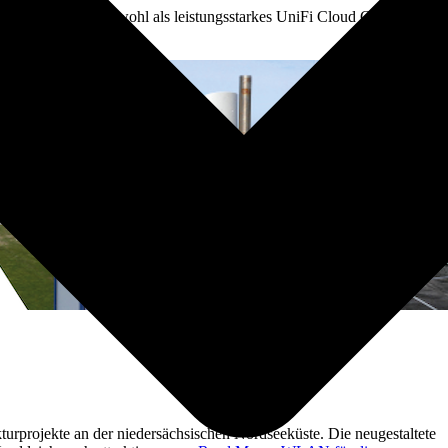
ne Gerät fungiert sowohl als leistungsstarkes UniFi Cloud Gateway
kturprojekte an der niedersächsischen Nordseeküste. Die neugestaltete