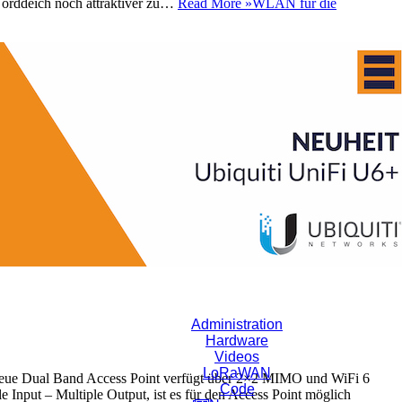
orddeich noch attraktiver zu…
Read More »
WLAN für die
Administration
Hardware
Videos
LoRaWAN
 neue Dual Band Access Point verfügt über 2×2 MIMO und WiFi 6
Code
Input – Multiple Output, ist es für den Access Point möglich