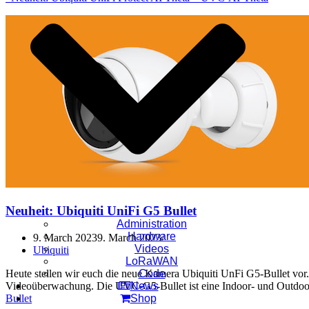
Neuheit: Ubiquiti UniFi G5 Bullet
Administration
Hardware
9. March 2023
9. March 2023
Videos
Ubiquiti
LoRaWAN
Heute stellen wir euch die neue Kamera Ubiquiti UnFi G5-Bullet vor. 
Code
Videoüberwachung. Die UVC-G5-Bullet ist eine Indoor- und Outdo
News
Bullet
Shop