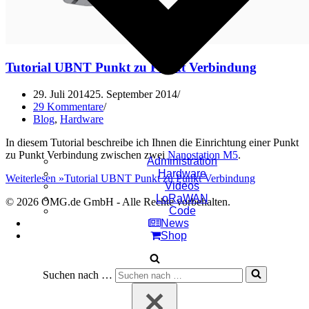
Tutorial UBNT Punkt zu Punkt Verbindung
29. Juli 2014
25. September 2014
29 Kommentare
Blog
,
Hardware
In diesem Tutorial beschreibe ich Ihnen die Einrichtung einer Punkt
zu Punkt Verbindung zwischen zwei
Nanostation M5
.
Administration
Hardware
Weiterlesen »
Tutorial UBNT Punkt zu Punkt Verbindung
Videos
LoRaWAN
© 2026 OMG.de GmbH - Alle Rechte vorbehalten.
Code
News
Shop
Suchen nach …