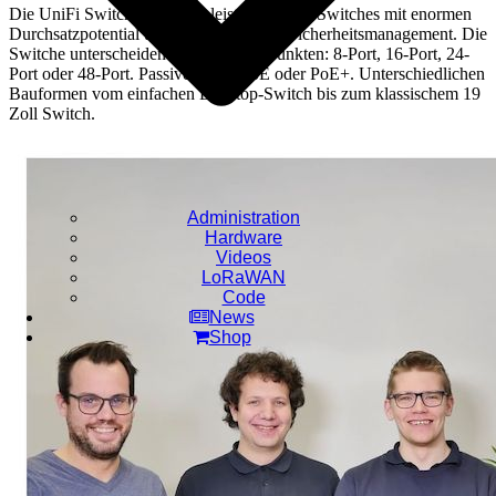
Die UniFi Switch Serie sind leistungsstarke Switches mit enormen
Durchsatzpotential und umfangreichem Sicherheitsmanagement. Die
Switche unterscheiden sich in vielen Punkten: 8-Port, 16-Port, 24-
Port oder 48-Port. Passives PoE, PoE oder PoE+. Unterschiedlichen
Bauformen vom einfachen Desktop-Switch bis zum klassischem 19
Zoll Switch.
Administration
Hardware
Videos
LoRaWAN
Code
News
Shop