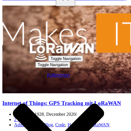
Toggle Navigation
Toggle Navigation
Kategorien
Internet of Things: GPS Tracking mit LoRaWAN
30. July 2019
28. December 2020
2 Comments
Administration
,
Blog
,
Code
,
Hardware
,
LoRaWAN