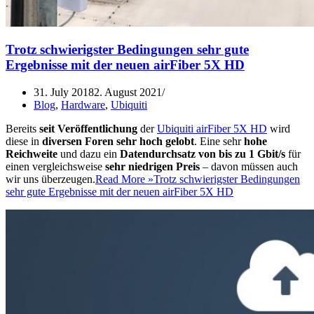
Trotz schwierigster Bedingungen sehr gute
Ergebnisse mit der neuen airFiber 5X HD
31. July 2018
2. August 2021
Blog
,
Hardware
,
Ubiquiti
Bereits
seit Veröffentlichung
der
Ubiquiti airFiber 5X HD
wird
diese in
diversen Foren sehr hoch gelobt
. Eine sehr
hohe
Reichweite
und dazu ein
Datendurchsatz von bis zu 1 Gbit/s
für
einen vergleichsweise
sehr niedrigen Preis
– davon müssen auch
wir uns überzeugen.
Read More »
Trotz schwierigster Bedingungen
sehr gute Ergebnisse mit der neuen airFiber 5X HD