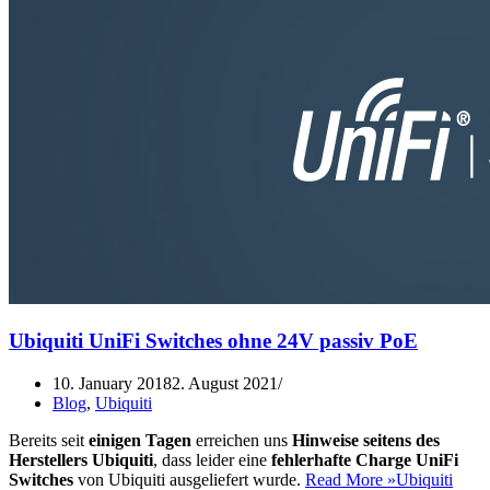
Ubiquiti UniFi Switches ohne 24V passiv PoE
10. January 2018
2. August 2021
Blog
,
Ubiquiti
Bereits seit
einigen Tagen
erreichen uns
Hinweise seitens des
Herstellers Ubiquiti
, dass leider eine
fehlerhafte Charge UniFi
Switches
von Ubiquiti ausgeliefert wurde.
Read More »
Ubiquiti