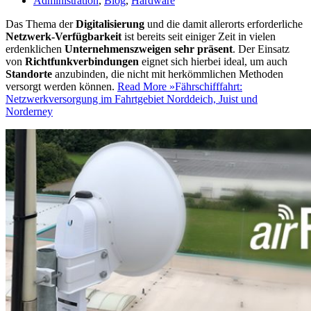
Administration
,
Blog
,
Hardware
Das Thema der
Digitalisierung
und die damit allerorts erforderliche
Netzwerk-Verfügbarkeit
ist bereits seit einiger Zeit in vielen
erdenklichen
Unternehmenszweigen sehr präsent
. Der Einsatz
von
Richtfunkverbindungen
eignet sich hierbei ideal, um auch
Standorte
anzubinden, die nicht mit herkömmlichen Methoden
versorgt werden können.
Read More »
Fährschifffahrt:
Netzwerkversorgung im Fahrtgebiet Norddeich, Juist und
Norderney