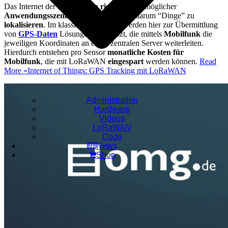
Das Internet der Dinge ist ein
riesiges Feld
möglicher
Anwendungsszenarien
. Häufig geht es darum “Dinge” zu
lokalisieren
. Im klassischen Umfeld werden hier zur Übermittlung
von
GPS-Daten
Lösungen eingesetzt, die mittels
Mobilfunk
die
jeweiligen Koordinaten an einen zentralen Server weiterleiten.
Hierdurch entstehen pro Sensor
monatliche Kosten für
Mobilfunk
, die mit LoRaWAN
eingespart
werden können.
Read
More »
Internet of Things: GPS Tracking mit LoRaWAN
Administration
Hardware
Videos
LoRaWAN
Code
News
Shop