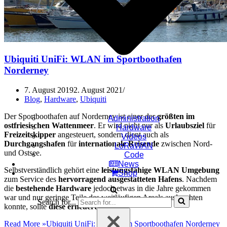
Ubiquiti UniFi: WLAN im Sportboothafen
Norderney
7. August 2019
2. August 2021
Blog
,
Hardware
,
Ubiquiti
Der Sportboothafen auf Norderney ist einer der
größten im
Administration
ostfriesischen Wattenmeer
. Er wird nicht nur als
Urlaubsziel
für
Hardware
Freizeitskipper
angesteuert, sondern dient auch als
Videos
Durchgangshafen
für
internationale Reisende
zwischen Nord-
LoRaWAN
und Ostsee.
Code
News
Selbstverständlich gehört eine
leistungsfähige WLAN Umgebung
Shop
zum Service des
hervorragend ausgestatteten Hafens
. Nachdem
die
bestehende Hardware
jedoch etwas in die Jahre gekommen
war und nur geringe Teile des weitläufigen Areals ausleuchten
Search for...
konnte, sollte
diese erneuert werden
.
Read More »
Ubiquiti UniFi: WLAN im Sportboothafen Norderney