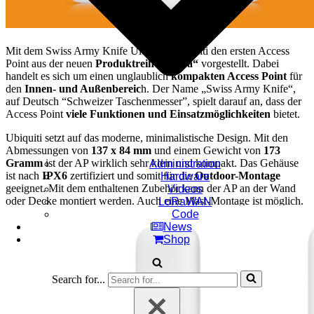
Mit dem Swiss Army Knife Ultra hat Ubiquiti den ersten Access
Point aus der neuen
Produktreihe „Ultra“
vorgestellt. Dabei
handelt es sich um einen unglaublich
kompakten Access Point
für
den
Innen- und Außenbereic
h. Der Name „Swiss Army Knife“,
auf Deutsch “Schweizer Taschenmesser”, spielt darauf an, dass der
Access Point
viele Funktionen und Einsatzmöglichkeiten
bietet.
Ubiquiti setzt auf das moderne, minimalistische Design. Mit den
Abmessungen von
137 x 84 mm
und einem Gewicht von
173
Gramm
ist der AP wirklich sehr klein und kompakt. Das Gehäuse
Administration
ist nach
IPX6
zertifiziert und somit für die
Outdoor-Montage
Hardware
geeignet. Mit dem enthaltenen Zubehör kann der AP an der Wand
Videos
oder Decke montiert werden. Auch eine Mast-Montage ist möglich.
LoRaWAN
Code
News
Shop
Search for...