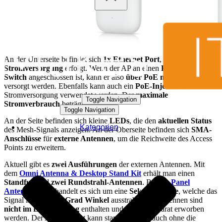
An der Unterseite befindet sich
1x Ethernet Port
, über den die
Stromversorgung
erfolgt. Wenn der AP an einen
PoE-fähigen
Switch
angeschlossen ist, kann er also
über PoE mit Strom
versorgt werden. Ebenfalls kann auch ein
PoE-Injektor
zur
Stromversorgung verwendet werden. Der
maximale
Toggle Navigation
Stromverbrauch
beträgt
8 Watt
.
Toggle Navigation
An der Seite befinden sich kleine
LEDs
, die den
aktuellen Status
Kategorien
des Mesh-Signals anzeigen. An der Oberseite befinden sich
SMA-
Anschlüsse
für
externe Antennen
, um die Reichweite des Access
Points zu erweitern.
Aktuell gibt es
zwei Ausführungen
der externen Antennen. Mit
dem
Omni Antenna & Desktop Stand Kit
erhält man einen
Standfuß
und
zwei Rundstrahl-Antennen
. Bei der
Panel
Antenna Ultra
handelt es sich um eine
Sektorantenne
, welche das
Signal in einem
90-Grad Winkel
ausstrahlt. Die Antennen sind
nicht im Lieferumfang
enthalten und müssen separat erworben
werden. Der Access Point kann standardmäßig auch ohne die