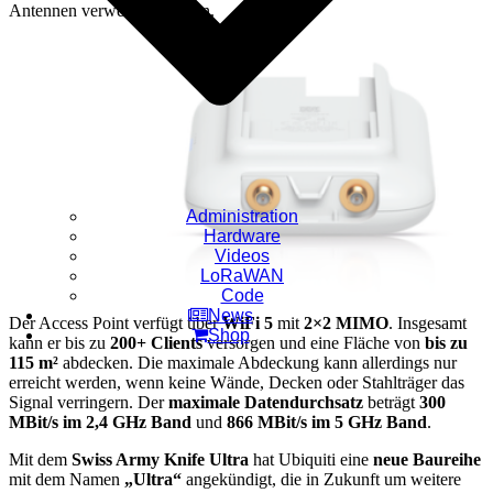
Antennen verwendet werden.
Administration
Hardware
Videos
LoRaWAN
Code
News
Der Access Point verfügt über
WiFi 5
mit
2×2 MIMO
. Insgesamt
Shop
kann er bis zu
200+ Clients
versorgen und eine Fläche von
bis zu
115 m²
abdecken. Die maximale Abdeckung kann allerdings nur
erreicht werden, wenn keine Wände, Decken oder Stahlträger das
Signal verringern. Der
maximale Datendurchsatz
beträgt
300
MBit/s im 2,4 GHz Band
und
866 MBit/s im 5 GHz Band
.
Mit dem
Swiss Army Knife Ultra
hat Ubiquiti eine
neue Baureihe
mit dem Namen
„Ultra“
angekündigt, die in Zukunft um weitere