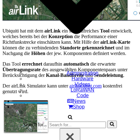
Ubiquiti hat mit dem
airLink
ein sehr hilfreiches
Tool
entwickelt,
welches bereits bei der
Konzeption
die Performance einer
Richtfunkstrecke einschätzen kann. Mit Hilfe der
airLink-Karte
können die zu verbindenden
Standorte gekennzeichnet
und im
Nachgang die
Höhen
der jew. Komponenten definiert werden.
Das Tool
errechnet
daraufhin
automatisch
die erwartete
Übertragungsrate
des ausgewählten Komponentenpaars unter
Administration
Berücksichtigung der
Kanal-Bandbreite
und
Sendeleistung
.
Hardware
Videos
Der airLink Simulator kann unter
airlink.ubnt.com
kostenfrei
LoRaWAN
genutzt wird.
Code
News
Shop
Search for...