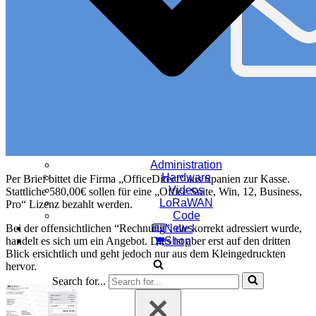
Administration
Hardware
Per Brief bittet die Firma „OfficeDirect“ aus Spanien zur Kasse.
Videos
Stattliche 580,00€ sollen für eine „Office Suite, Win, 12, Business,
LoRaWAN
Pro“ Lizenz bezahlt werden.
Code
Bei der offensichtlichen “Rechnung”, die korrekt adressiert wurde,
News
handelt es sich um ein Angebot. Dies ist aber erst auf den dritten
Shop
Blick ersichtlich und geht jedoch nur aus dem Kleingedruckten
hervor.
Search for...