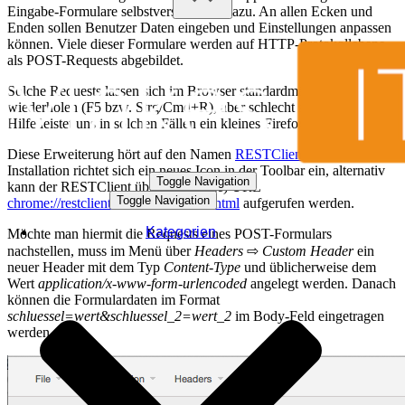
Eingabe-Formulare selbstverständlich dazu. An allen Ecken und
Enden sollen Benutzer Daten eingeben und Einstellungen anpassen
können. Viele dieser Formulare werden auf HTTP-Protokollebene
als POST-Requests abgebildet.
Solche Requests lassen sich im Browser standardmäßig zwar
wiederholen (F5 bzw. Strg/Cmd+R), aber schlecht schnell anpassen.
Hilfe leistet uns in solchen Fällen ein kleines Firefox-Addon.
Diese Erweiterung hört auf den Namen
RESTClient
. Nach der
Installation richtet sich ein neues Icon in der Toolbar ein, alternativ
Toggle Navigation
kann der RESTClient über die (lokale) URL
Toggle Navigation
chrome://restclient/content/restclient.html
aufgerufen werden.
Kategorien
Möchte man hiermit die Requests eines POST-Formulars
nachstellen, muss im Menü über
Headers
⇨
Custom Header
ein
neuer Header mit dem Typ
Content-Type
und üblicherweise dem
Wert
application/x-www-form-urlencoded
angelegt werden. Danach
können die Formulardaten im Format
schluessel=wert&schluessel_2=wert_2
im Body-Feld eingetragen
werden.