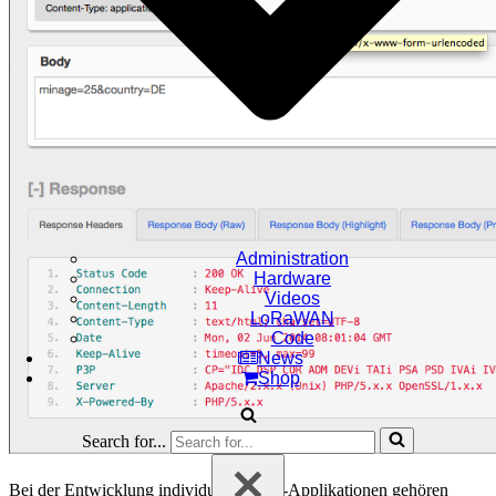
Administration
Hardware
Videos
LoRaWAN
Code
News
Shop
Search for...
Bei der Entwicklung individueller Web-Applikationen gehören