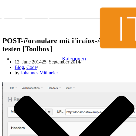
Skip to content
POST-Formulare mit Firefox-Addon
testen [Toolbox]
Kategorien
12. June 2014
25. September 2014
Blog
,
Code
by
Johannes Mitlmeier