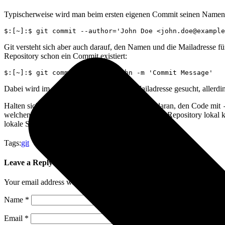
Typischerweise wird man beim ersten eigenen Commit seinen Namen 
$:[~]:$ git commit --author='John Doe <john.doe@example
Git versteht sich aber auch darauf, den Namen und die Mailadresse 
Repository schon ein Commit existiert:
$:[~]:$ git commit --author=John -m 'Commit Message'
Dabei wird im gesamten Namen und der Mailadresse gesucht, allerding
Halten sich alle Committer in einem Repository daran, den Code mit
welchen Commit verantwortet, ohne dass jeder das Repository lokal 
lokale Serverkonfiguration gepullt wird.
Tags:
git
Leave a Reply
Your email address will not be published.
Required fields are marked
Name
*
Email
*