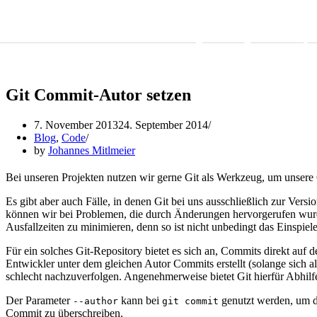
Skip to content
Git Commit-Autor setzen
7. November 2013
24. September 2014
Blog
,
Code
by
Johannes Mitlmeier
Bei unseren Projekten nutzen wir gerne Git als Werkzeug, um unsere
Es gibt aber auch Fälle, in denen Git bei uns ausschließlich zur Vers
können wir bei Problemen, die durch Änderungen hervorgerufen wurde
Ausfallzeiten zu minimieren, denn so ist nicht unbedingt das Einspiel
Für ein solches Git-Repository bietet es sich an, Commits direkt auf 
Entwickler unter dem gleichen Autor Commits erstellt (solange sich a
schlecht nachzuverfolgen. Angenehmerweise bietet Git hierfür Abhilf
Der Parameter
kann bei
genutzt werden, um d
--author
git commit
Commit zu überschreiben.