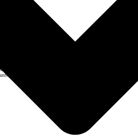
timme zu, dass meine Angaben aus dem Kontaktformular zur
aten werden nach abgeschlossener Bearbeitung Ihrer Anfrage
ukunft per E-Mail an ticket@omg.de widerrufen.
*