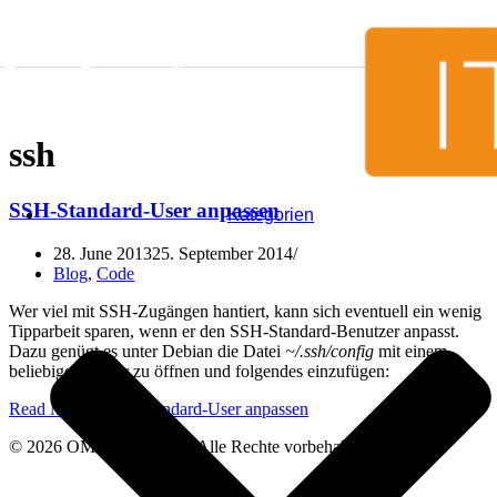
Skip to content
ssh
SSH-Standard-User anpassen
Kategorien
28. June 2013
25. September 2014
Blog
,
Code
Wer viel mit SSH-Zugängen hantiert, kann sich eventuell ein wenig
Tipparbeit sparen, wenn er den SSH-Standard-Benutzer anpasst.
Dazu genügt es unter Debian die Datei
~/.ssh/config
mit einem
beliebigen Editor zu öffnen und folgendes einzufügen:
Read More »
SSH-Standard-User anpassen
© 2026 OMG.de GmbH - Alle Rechte vorbehalten.