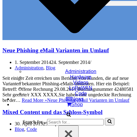
Neue Phishing eMail Varianten im Umlauf
1. September 2014
24. September 2014
Administration
,
Blog
Administration
Hardware
Seit einiger Zeit erreichen uns Berichte von Kunden, die auf neue
Videos
Varianten bekannter Phishing-eMails hindeuten. Hier ein Beispiel:
LoRaWAN
Betreff: Offene Rechnung 29.08.2014 Buchungsnummer 42480581
Code
Sehr geehrte/r XXX XXXX,Sie haben eine ungedeckte Rechnung
News
bei der…
Read More »
Neue Phishing eMail Varianten im Umlauf
Shop
Mixed Content und das Schloss-Symbol
Search for...
30. April 2013
25. September 2014
Blog
,
Code