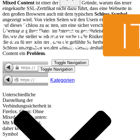
Mixed Content
ist einer der möglichen Gründe, warum das teuer
eingekaufte SSL-Zertifikat nicht dazu führt, dass eine Webseite in
den großen Browsern auch mit dem typischen
Schloss-Symbol
angezeigt wird. Von vielen Seiten wir den Usern eingeschärft, genau
auf dieses Schloss zu achten, um eine sicher verschlüsselte
Übertragung ihrer Daten im Internet zu gewährleisten. Die
Browserhersteller wiederum versuchen alle Risiken einzudämmen,
die dazu führen könnten, dass die gefühlte Sicherheit durch das
Schloss untergraben werden könnte. Genau deshalb ist Mixed
Content ein
Problem
.
Toggle Navigation
Toggle Navigation
Kategorien
Unterschiedliche
Darstellung der
Verbindungssicherheit in
Firefox. Oben: Ohne
Mixed Content, unten:
Mit Mixed Content,
daher kein Schloss-
Symbol