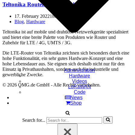
Teltonika Router im Vergleich
17. February 2022
18. February 2022
Blog
,
Hardware
Teltonika ist auf mobile und drahtlose Netzwerkgeräte spezialisiert
und bietet eine breite Palette von Produkten wie Router und
Zubehör für LTE / 4G, UMTS / 3G.
Die LTE-Router von Teltonika zeichnen sich besonders durch eine
hohe Funktionalität, ein sehr gutes Hardware-Konzept und eine
hohe Lebensdauer aus. Sie eignen sich deshalb nicht nur für den
Einsatz in Privathaushalten, sondern auch für industrielle und
Administration
gewerbliche Zwecke.
Hardware
Videos
© 2026 OMG.de GmbH - Alle Rechte vorbehalten.
LoRaWAN
Code
News
Shop
Search for...