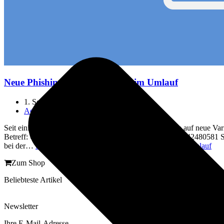
Neue Phishing eMail Varianten im Umlauf
1. September 2014
24. September 2014
Administration
,
Blog
Seit einiger Zeit erreichen uns Berichte von Kunden, die auf neue Var
Betreff: Offene Rechnung 29.08.2014 Buchungsnummer 42480581 
bei der…
Read More »
Neue Phishing eMail Varianten im Umlauf
Zum Shop
Beliebteste Artikel
Newsletter
Ihre E-Mail-Adresse