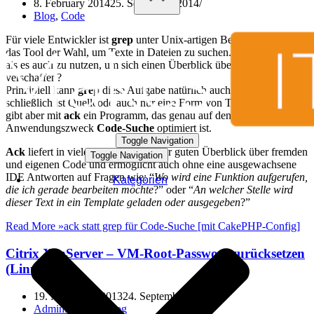
8. February 2014
25. September 2014
Blog
,
Code
Für viele Entwickler ist
grep
unter Unix-artigen Betriebssystemen
das Tool der Wahl, um Texte in Dateien zu suchen. Was liegt näher
als es auch zu nutzen, um sich einen Überblick über Quellcode zu
verschaffen?
Prinzipiell kann
grep
diese Aufgabe natürlich auch erfüllen,
schließlich ist Quellcode auch nur eine Form von Textdateien. Es
gibt aber mit
ack
ein Programm, das genau auf den
Anwendungszweck
Code-Suche
optimiert ist.
Toggle Navigation
Ack
liefert in vielen Fällen einen sehr guten Überblick über fremden
Toggle Navigation
und eigenen Code und ermöglicht auch ohne eine ausgewachsene
IDE Antworten auf Fragen wie: “
Wo wird eine Funktion aufgerufen,
Kategorien
die ich gerade bearbeiten möchte
?” oder “
An welcher Stelle wird
dieser Text in ein Template geladen oder ausgegeben
?”
Read More »
ack statt grep für Code-Suche [mit CakePHP-Config]
Citrix XenServer – VM-Root-Passwort zurücksetzen
(Linux)
19. November 2013
24. September 2014
Administration
,
Blog