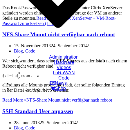
Das Root-Passwort einer Linux-VM kann unter Citrix XenServer
geändert werden ohne aufwändig das Storage der VM an anderer
Stelle zu mounten.
Read More »
Citrix XenServer – VM-Root-
Passwort zurücksetzen (Linux)
NFS-Share Mount nicht verfügbar nach reboot
15. November 2013
24. September 2014
Blog
,
Code
Administration
Wer sich wundert, dass seine
NFS-Shares
aus der
fstab
nach einem
Hardware
Reboot nicht verfügbar sind,
Videos
LoRaWAN
$:[~]:$ mount -a
Code
News
allerdings alle Mounts problemlos lädt, der sollte folgenden Eintrag
Shop
in der Datei
/etc/default/rcS
erstellen:
Read More »
NFS-Share Mount nicht verfügbar nach reboot
SSH-Standard-User anpassen
28. June 2013
25. September 2014
Blog
,
Code