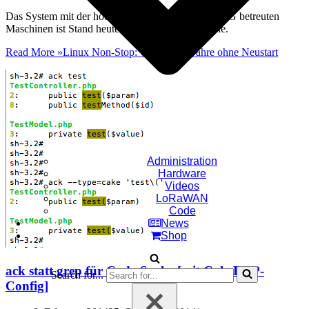
Das System mit der höchsten Uptime aller von OMG betreuten
Maschinen ist Stand heute seit
2.724 Tagen
online.
Read More »
Linux Non-Stop: Uptime 7,5 Jahre ohne Neustart
Administration
Hardware
Videos
LoRaWAN
Code
News
Shop
ack statt grep für Code-Suche [mit CakePHP-
Search for...
Config]