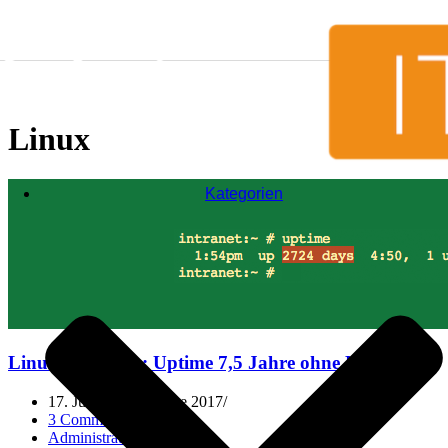
Skip to content
Linux
Kategorien
Linux Non-Stop: Uptime 7,5 Jahre ohne Neustart
17. July 2014
15. June 2017
3 Comments
Administration
,
Blog