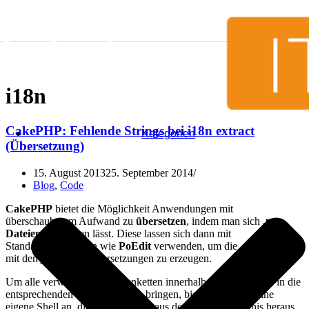
Skip to content
i18n
CakePHP: Fehlende Strings bei i18n extract
Kategorien
(Übersetzung)
15. August 2013
25. September 2014
Blog
,
Code
CakePHP
bietet die Möglichkeit Anwendungen mit
überschaubarem Aufwand zu
übersetzen
, indem man sich
.pot-
Dateien
generieren lässt. Diese lassen sich dann mit
Standardwerkzeugen wie
PoEdit
verwenden, um die .po-Dateien
mit den jeweiligen Übersetzungen zu erzeugen.
Um alle verwendeten Zeichenketten innerhalb eines Projektes in die
entsprechenden .pot-Dateien zu bringen, bietet CakePHP eine
eigene Shell an, die sich wie folgt aus dem
app
-Verzeichnis heraus