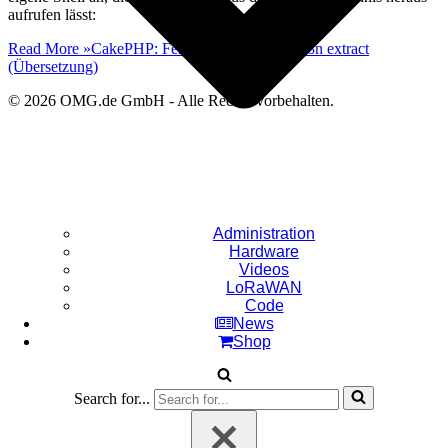
aufrufen lässt:
Read More »
CakePHP: Fehlende Strings bei i18n extract
(Übersetzung)
© 2026 OMG.de GmbH - Alle Rechte vorbehalten.
Administration
Hardware
Videos
LoRaWAN
Code
News
Shop
Search for...