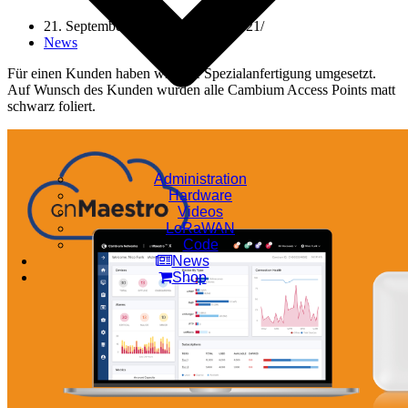
21. September 2021
26. October 2021
News
Für einen Kunden haben wir eine Spezialanfertigung umgesetzt.
Auf Wunsch des Kunden wurden alle Cambium Access Points matt
schwarz foliert.
Administration
Hardware
Videos
LoRaWAN
Code
News
Shop