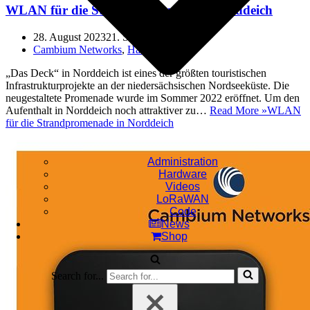
WLAN für die Strandpromenade in Norddeich
28. August 2023
21. September 2023
Cambium Networks
,
Hardware
„Das Deck“ in Norddeich ist eines der größten touristischen
Infrastrukturprojekte an der niedersächsischen Nordseeküste. Die
neugestaltete Promenade wurde im Sommer 2022 eröffnet. Um den
Aufenthalt in Norddeich noch attraktiver zu…
Read More »
WLAN
für die Strandpromenade in Norddeich
Administration
Hardware
Videos
LoRaWAN
Code
News
Shop
Search for...