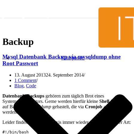
Skip to content
Backup
Mysql Datenbank Backup via mysqldump ohne
Kategorien
Root Passwort
13. August 2013
24. September 2014
1 Comment
Blog
,
Code
Datenbank-Backups
gehören zum täglich Brot eines
Systemadministrators. Gerne werden hierfür kleine
Shell-Skripte
auf Basis von
mysqldump
gebastelt, die via
Cronjob
angestoßen
werden.
Leider finden sich in der Praxis immer wieder Skripte folgender Art:
#!/bin/bash
