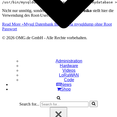
/usr/bin/mysqldump -uroot -pSecretPassword mydatabase >
Nicht nur unnötig, sondern auch ein
Sicherheitsrisiko
stellt hier die
Verwendung des Root-Users dar.
Read More »
Mysql Datenbank Backup via mysqldump ohne Root
Passwort
© 2026 OMG.de GmbH - Alle Rechte vorbehalten.
Administration
Hardware
Videos
LoRaWAN
Code
News
Shop
Search for...