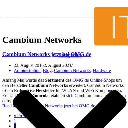
Skip to content
Cambium Networks
Cambium Networks jetzt bei OMG.de
Kategorien
23. August 2016
2. August 2021
Administration
,
Blog
,
Cambium Networks
,
Hardware
Anfang Mai wurde das
Sortiment
des
OMG.de Online-Shops
um
den Hersteller
Cambium Networks
erweitert. Cambium Networks
ist ein
Enterprise Hersteller
für WLAN und WiFi Komponenten.
Entstanden aus
Motorola
, etabliert sich Cambium nun auch auf dem
europäischen Markt.
Read More »
Cambium Networks jetzt bei OMG.de
« Previous
1
2